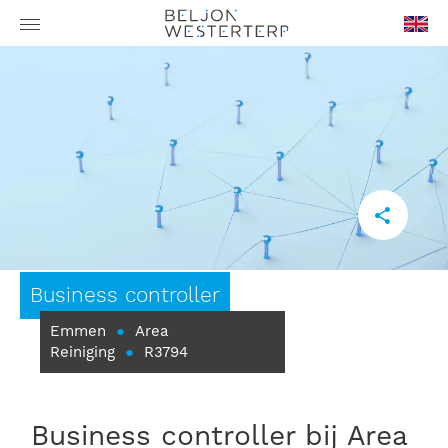
en-
GB
Business controller
Emmen
●
Area
Reiniging
●
R3794
Business controller bij Area