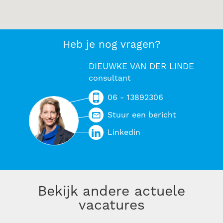
Heb je nog vragen?
DIEUWKE VAN DER LINDE
consultant
06 - 13892306
Stuur een bericht
Linkedin
Bekijk andere actuele
vacatures