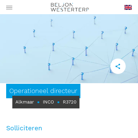
en-
GB
Operationeel directeur
Alkmaar
●
INCO
●
R3720
Solliciteren