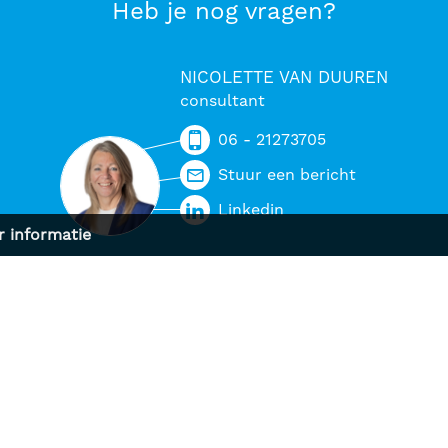
Heb je nog vragen?
NICOLETTE VAN DUUREN
consultant
06 - 21273705
Stuur een bericht
Linkedin
 informatie
NSTEN
BEDRIJFSINFO
g en selectie
Bedrijfsprofiel