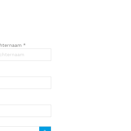
hternaam
*