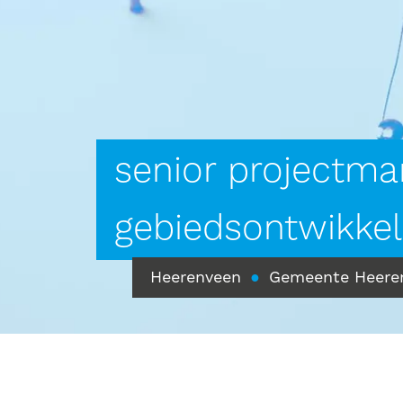
senior projectma
gebiedsontwikkel
Heerenveen
●
Gemeente Heere