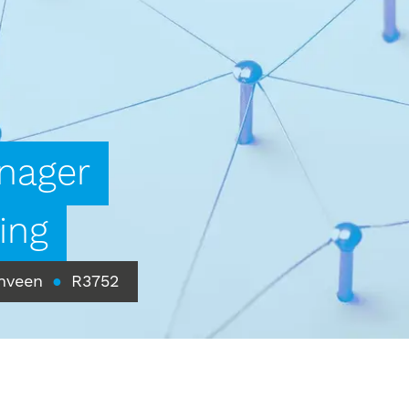
nager
ing
nveen
●
R3752