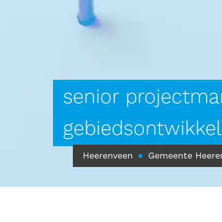
senior projectma
gebiedsontwikkel
Heerenveen
●
Gemeente Heere