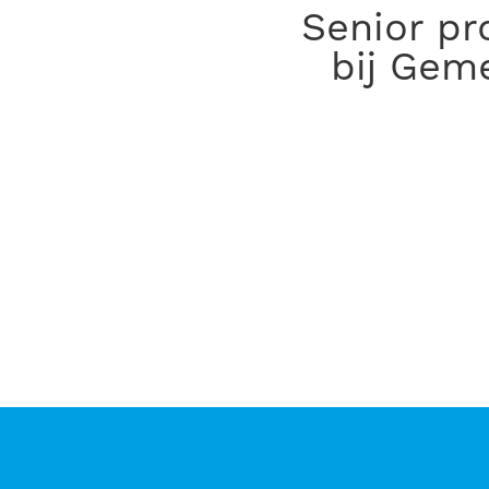
senior projectmanager gebiedsontwikkeling
bij Gem