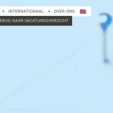
INTERNATIONAAL
OVER ONS
en-
GB
ERUG NAAR VACATUREOVERZICHT