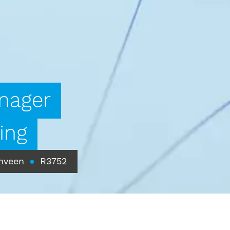
nager
ing
nveen
●
R3752