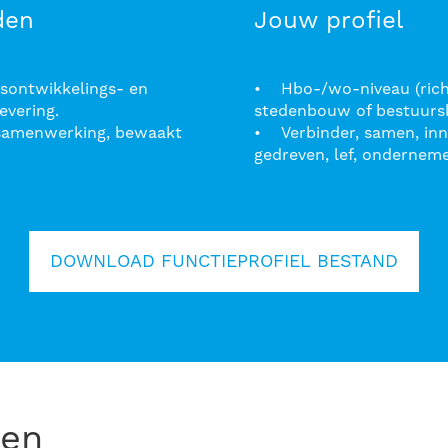
den
Jouw profiel
dsontwikkelings- en
• Hbo-/wo-niveau (richti
evering.
stedenbouw of bestuurs
 samenwerking, bewaakt
• Verbinder, samen, inno
gedreven, lef, ondernem
DOWNLOAD FUNCTIEPROFIEL BESTAND
ken