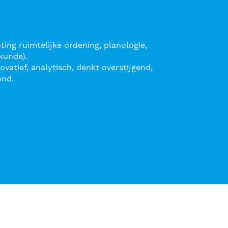
ng ruimtelijke ordening, planologie,
kunde).
vatief, analytisch, denkt overstijgend,
end.