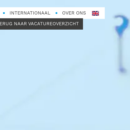
INTERNATIONAAL
OVER ONS
en-
GB
ERUG NAAR VACATUREOVERZICHT