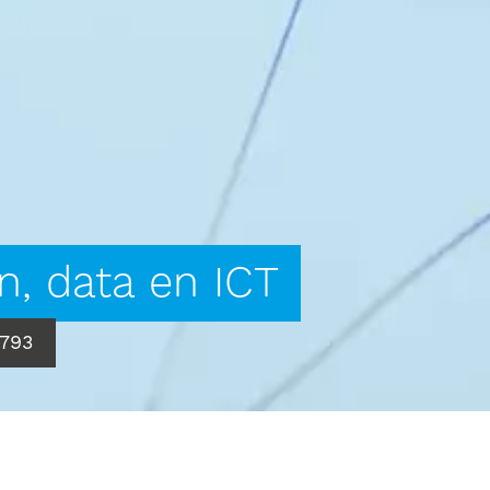
n, data en ICT
793