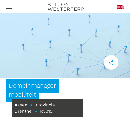
en-
GB
Domeinmanager
mobiliteit
Assen
●
Provincie
Drenthe
●
R3815