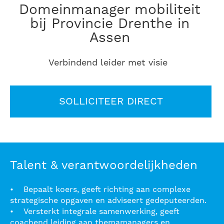
Domeinmanager mobiliteit
bij Provincie Drenthe in
Assen
Verbindend leider met visie
SOLLICITEER DIRECT
Talent & verantwoordelijkheden
• Bepaalt koers, geeft richting aan complexe
strategische opgaven en adviseert gedeputeerden.
• Versterkt integrale samenwerking, geeft
coachend leiding aan themamanagers en