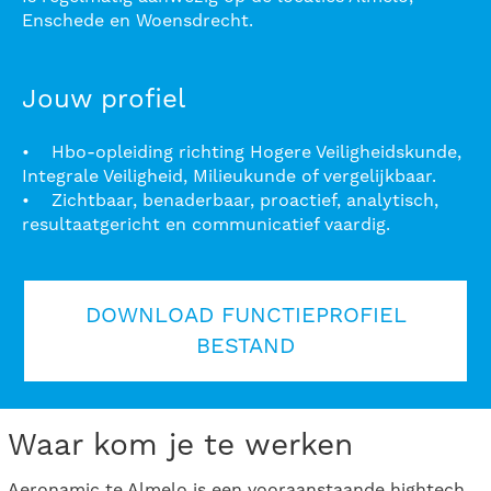
Enschede en Woensdrecht.
Jouw profiel
• Hbo-opleiding richting Hogere Veiligheidskunde,
Integrale Veiligheid, Milieukunde of vergelijkbaar.
• Zichtbaar, benaderbaar, proactief, analytisch,
resultaatgericht en communicatief vaardig.
DOWNLOAD FUNCTIEPROFIEL
BESTAND
Waar kom je te werken
Aeronamic te Almelo is een vooraanstaande hightech