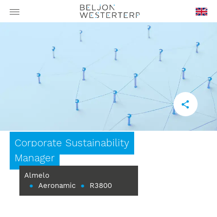
en-
GB
Corporate Sustainability
Manager
Almelo
●
Aeronamic
●
R3800