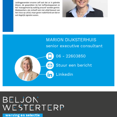
MARION DIJKSTERHUIS
senior executive consultant
06 - 22603850
Stuur een bericht
Linkedin