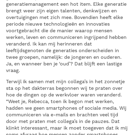
generatiemanagement een hot item. Elke generatie
brengt weer zijn eigen talenten, denkwijzen en
overtuigingen met zich mee. Bovendien heeft elke
periode nieuwe technologieën en innovaties
voortgebracht die de manier waarop mensen
werken, leven en communiceren ingrijpend hebben
veranderd. Ik kan mij herinneren dat
leeftijdsgenoten de generaties onderscheiden in
twee groepen, namelijk: de jongeren en ouderen.
Ja, en wanneer ben je ‘oud’? Dat blijft een lastige
vraag.
Terwijl ik samen met mijn collega’s in het zonnetje
sta op het dakterras begonnen wij te praten over
hoe de dingen op de werkvloer waren veranderd.
“Weet je, Rebecca, toen ik begon met werken,
hadden we geen smartphones of sociale media. Wij
communiceren via e-mails en brachten veel tijd
door met praten met collega’s in de pauzes. Dat
klinkt interessant, maar ik moet toegeven dat ik mij
soms afvraag hoe mensen zonder smartphones