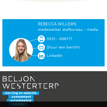
REBECCA WILLEMS
medewerker stafbureau - media
0513 - 656177
Stuur een bericht
Linkedin