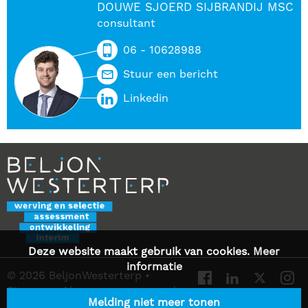
DOUWE SJOERD SIJBRANDIJ MSC
consultant
06 - 10628988
Stuur een bericht
Linkedin
Deze website maakt gebruik van cookies.
Meer
informatie
© 2026 BeljonWesterterp
•
Sitemap
•
Algemene voorwaarden
Melding niet meer tonen
•
Privacy Statement
•
Contact