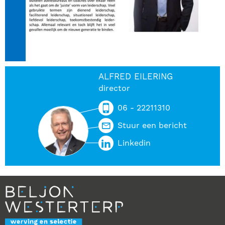
ALFRED EILERING
director
06 - 22211310
Stuur een bericht
Linkedin