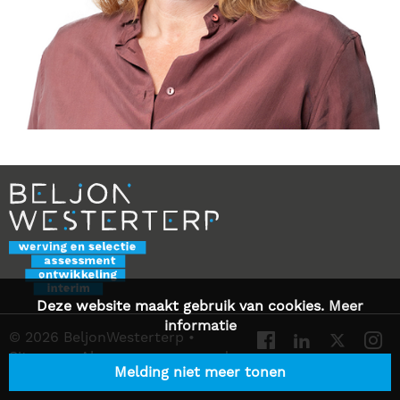
Deze website maakt gebruik van cookies.
Meer
informatie
© 2026 BeljonWesterterp
•
Sitemap
•
Algemene voorwaarden
Melding niet meer tonen
•
Privacy Statement
•
Contact