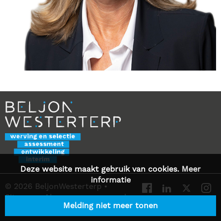
Deze website maakt gebruik van cookies.
Meer
informatie
© 2026 BeljonWesterterp
•
Sitemap
•
Algemene voorwaarden
Melding niet meer tonen
•
Privacy Statement
•
Contact