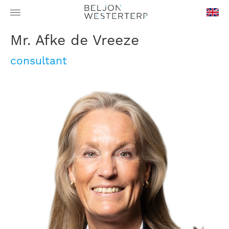
en-
mr. Afke de Vreeze
GB
consultant