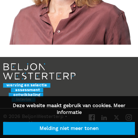
Deze website maakt gebruik van cookies.
Meer
informatie
© 2026 BeljonWesterterp
•
Sitemap
•
Algemene voorwaarden
Melding niet meer tonen
•
Privacy Statement
•
Contact