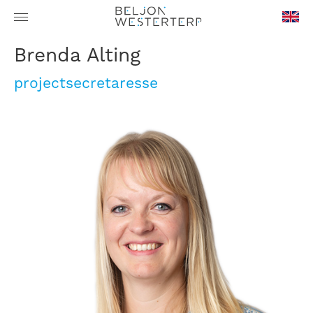
en-
Brenda Alting
GB
projectsecretaresse