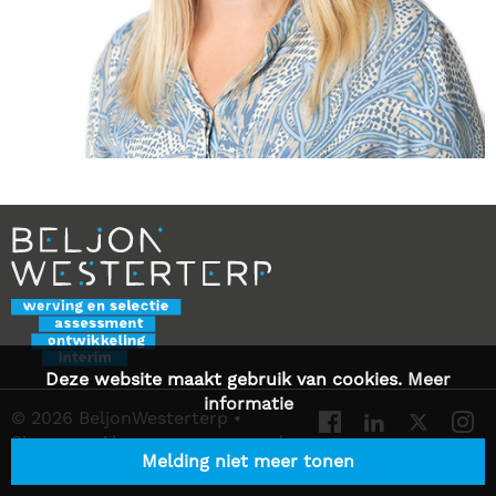
Deze website maakt gebruik van cookies.
Meer
informatie
© 2026 BeljonWesterterp
•
Sitemap
•
Algemene voorwaarden
Melding niet meer tonen
•
Privacy Statement
•
Contact