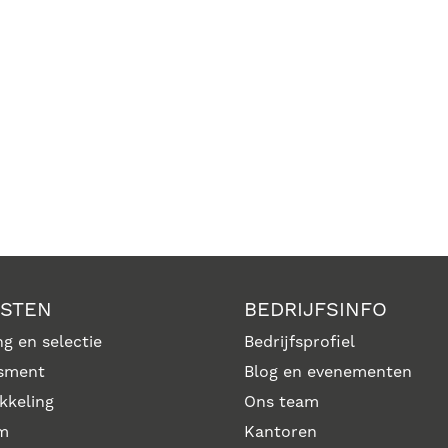
NSTEN
BEDRIJFSINFO
g en selectie
Bedrijfsprofiel
sment
Blog en evenementen
kkeling
Ons team
im
Kantoren