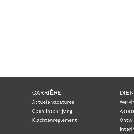
CARRIÈRE
DIE
Actuele vacatures
Wervin
Open Inschrijving
Asses
Klachtenreglement
Ontwi
Inter