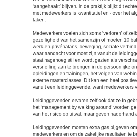
‘aangehaakt’ blijven. In de praktijk blijkt dit ech
met medewerkers is kwantitatief en - over het al
taken.
Medewerkers voelen zich soms ‘verloren’ of zel
gezelligheid van het samenzijn of moeten 10 b
werk-en-privébalans, beweging, sociale verbindi
waar aandacht voor moet zijn vanuit de leiding
staat nagenoeg stil en wordt gezien als verschra
versnelling aan te brengen in de persoonlijke o
opleidingen en trainingen, het volgen van webina
externe masterclasses. Dit kan een heel posit
vanuit een leidinggevende, want medewerkers voe
Leidinggevenden ervaren zelf ook dat ze in gebr
het ‘management by walking around’ worden gemi
van het risico op uitval, maar geven naderhand 
Leidinggevenden moeten extra gas bijgeven om 
medewerkers en om de zakelijke resultaten te 