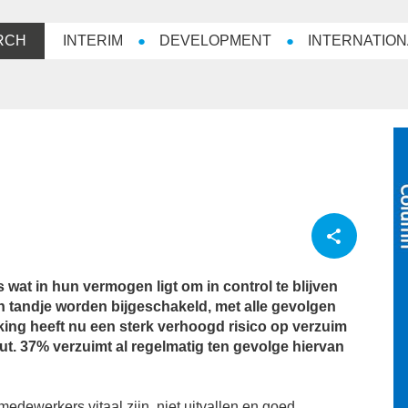
RCH
INTERIM
DEVELOPMENT
INTERNATION
es wat in hun vermogen ligt om in control te blijven
een tandje worden bijgeschakeld, met alle gevolgen
king heeft nu een sterk verhoogd risico op verzuim
t. 37% verzuimt al regelmatig ten gevolge hiervan
medewerkers vitaal zijn, niet uitvallen en goed