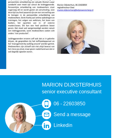
MARION DIJKSTERHUIS
senior executive consultant
06 - 22603850
Send a message
Linkedin