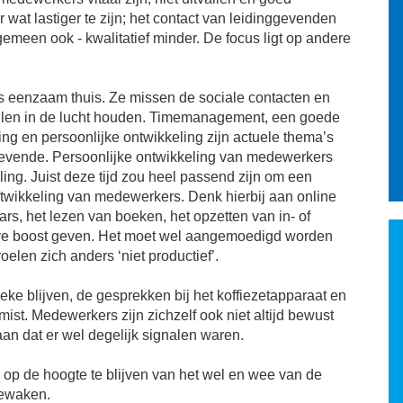
ter wat lastiger te zijn; het contact van leidinggevenden
gemeen ook - kwalitatief minder. De focus ligt op andere
fs eenzaam thuis. Ze missen de sociale contacten en
allen in de lucht houden. Timemanagement, een goede
ng en persoonlijke ontwikkeling zijn actuele thema’s
gevende. Persoonlijke ontwikkeling van medewerkers
ling. Juist deze tijd zou heel passend zijn om een
ntwikkeling van medewerkers. Denk hierbij aan online
rs, het lezen van boeken, het opzetten van in- of
ieve boost geven. Het moet wel aangemoedigd worden
len zich anders ‘niet productief’.
eke blijven, de gesprekken bij het koffiezetapparaat en
st. Medewerkers zijn zichzelf ook niet altijd bewust
aan dat er wel degelijk signalen waren.
op de hoogte te blijven van het wel en wee van de
bewaken.