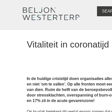
SEA
Vitaliteit in coronatijd
In de huidige crisistijd doen organisaties all
en niet ‘om te vallen’. Op alle fronten moet 
van dien. Ruim de helft van de beroepsbevol
door stressklachten, overspanning of burn-ou
en 17% zit in de acute gevarenzone!
Op hr-vlak betekent dit veelal ervoor zorgen dat 